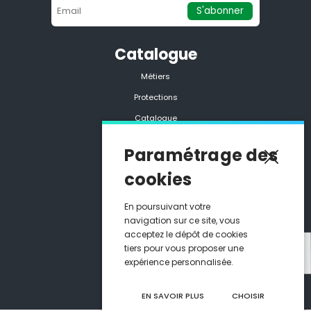
Catalogue
Métiers
Protections
Catalogue
Tous les produits
Paramétrage des
cookies
Coordonnées
05 90 25 10 94
En poursuivant votre
navigation sur ce site, vous
Immeuble California
acceptez le dépôt de cookies
ZAC Moudong Sud
tiers pour vous proposer une
expérience personnalisée.
97122 Baie Mahault
EN SAVOIR PLUS
CHOISIR