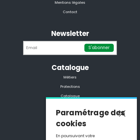
Mentions légales
Contact
Newsletter
Catalogue
Métiers
Protections
Catalogue
Tous les produits
Paramétrage des
cookies
Coordonnées
05 90 25 10 94
En poursuivant votre