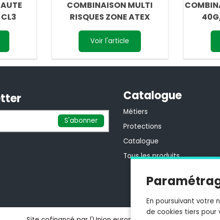
HAUTE
COMBINAISON MULTI
COMBINA
P CL3
RISQUES ZONE ATEX
40G
Voir l'article
Catalogue
tter
Métiers
Protections
Catalogue
Tous les produits
Paramétrag
En poursuivant votre n
de cookies tiers pour
Site cofinancé par l'Union européenne via le FEDER