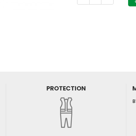
PROTECTION
M
B