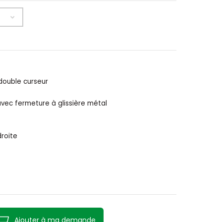
double curseur
avec fermeture à glissière métal
droite
Ajouter à ma demande