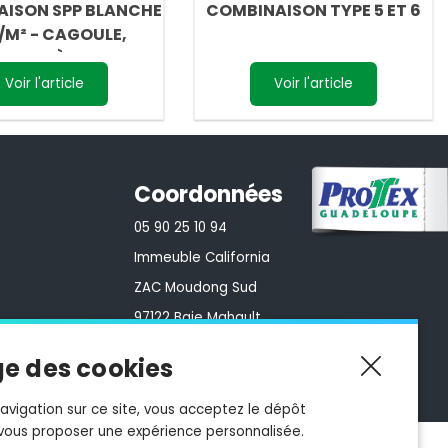
ISON SPP BLANCHE
COMBINAISON TYPE 5 ET 6
/M² - CAGOULE,
GLISSIÈRE
Voir l'article
Voir l'article
Coordonnées
05 90 25 10 94
Immeuble California
ZAC Moudong Sud
97122 Baie Mahault
e des cookies
avigation sur ce site, vous acceptez le dépôt
 vous proposer une expérience personnalisée.